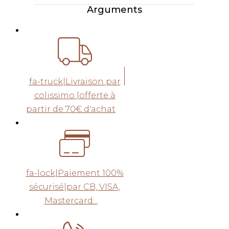
Arguments
fa-truck|Livraison par
colissimo |offerte à
partir de 70€ d'achat
fa-lock|Paiement 100%
sécurisé|par CB, VISA,
Mastercard...