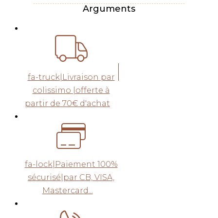
Arguments
fa-truck|Livraison par
colissimo |offerte à
partir de 70€ d'achat
fa-lock|Paiement 100%
sécurisé|par CB, VISA,
Mastercard...