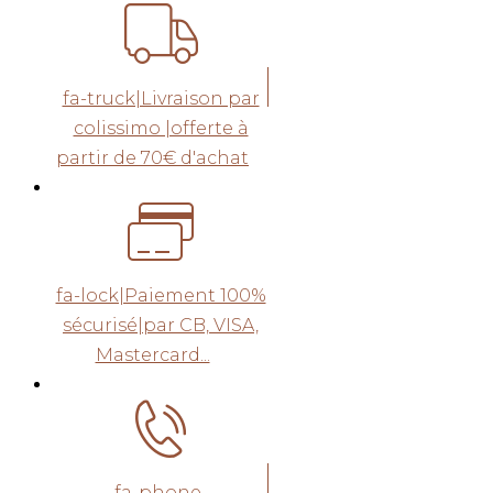
fa-truck|Livraison par
colissimo |offerte à
partir de 70€ d'achat
fa-lock|Paiement 100%
sécurisé|par CB, VISA,
Mastercard...
fa-phone-