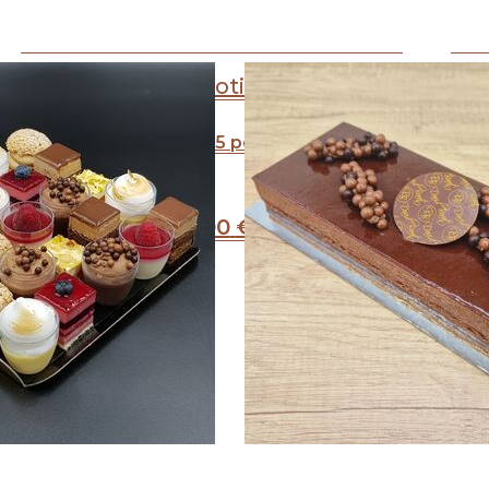
Abricotier
A partir de 4-5 personnes
26
.00
€