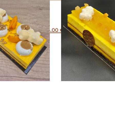
5
.00
€