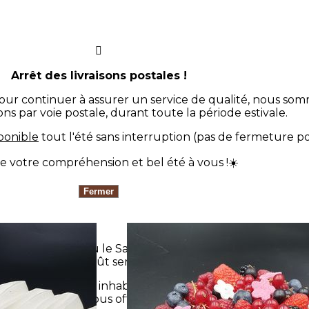
Arrêt des livraisons postales !
our continuer à assurer un service de qualité, nous som
isons par voie postale, durant toute la période estivale.
sponible
tout l'été sans interruption (pas de fermeture 
e votre compréhension et bel été à vous !☀️
re que le fraisier ou le Saint Honoré n'auront pas le visue
vous le goût sera là...
it par une forme inhabituelle, une association de saveur
 en oeuvre pour vous offrir sans cesse des créations et n