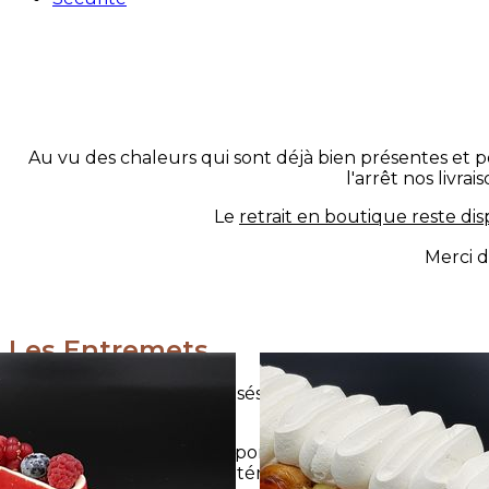
Au vu des chaleurs qui sont déjà bien présentes et p
l'arrêt nos livra
Le
retrait en boutique reste di
Merci d
Les Entremets
Nos entremets sont réalisés "à notre façon", c'est à di
Cette différence appportée à nos gâteaux se tradu
intéressant ; car l'on met tout