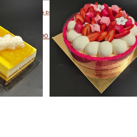
A partir de 4 personnes
A
20
.00
€