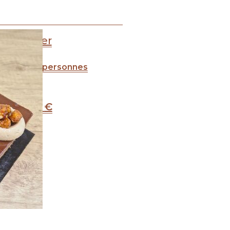
Fraisier
tir de 4-6 personnes
26
.00
€