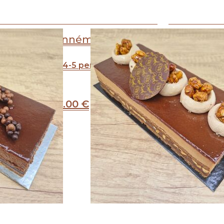
Passionnément
A partir de 4-5 personnes
A par
26
.00
€