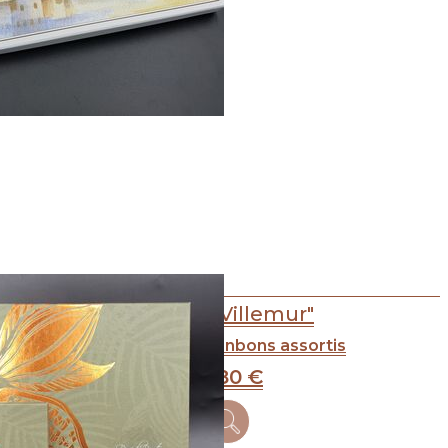
Coffret "Villemur"
Boîte de 45 bonbons assortis
42
.80
€