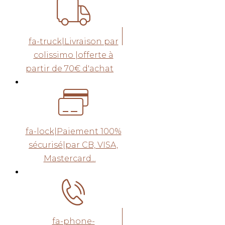
fa-truck|Livraison par
colissimo |offerte à
partir de 70€ d'achat
fa-lock|Paiement 100%
sécurisé|par CB, VISA,
Mastercard...
fa-phone-