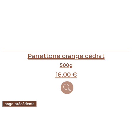
Panettone orange cédrat
500g
18
.00
€