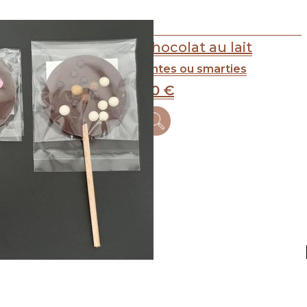
Sucettes au chocolat au lait
Perles croustillantes ou smarties
1
.90
€