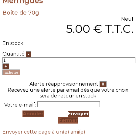
Meringues
Boîte de 70g
Neuf
5
.00
€
T.T.C.
En stock
Quantité
Alerte réapprovisionnement
Recevez une alerte par email dès que votre choix
sera de retour en stock
*
Votre e-mail
:
Annuler
Envoyer
Fermer
Envoyer cette page à un(e) ami(e)